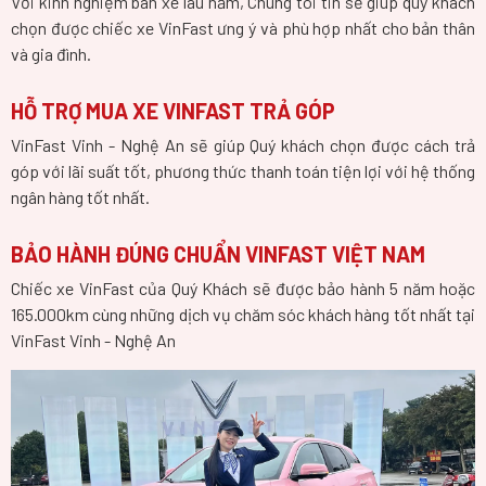
Với kinh nghiệm bán xe lâu năm, Chúng tôi tin sẽ giúp quý khách
chọn được chiếc xe VinFast ưng ý và phù hợp nhất cho bản thân
và gia đình.
HỖ TRỢ MUA XE VINFAST TRẢ GÓP
VinFast Vinh - Nghệ An sẽ giúp Quý khách chọn được cách trả
góp với lãi suất tốt, phương thức thanh toán tiện lợi với hệ thống
ngân hàng tốt nhất.
BẢO HÀNH ĐÚNG CHUẨN VINFAST VIỆT NAM
Chiếc xe VinFast của Quý Khách sẽ được bảo hành 5 năm hoặc
165.000km cùng những dịch vụ chăm sóc khách hàng tốt nhất tại
VinFast Vinh - Nghệ An