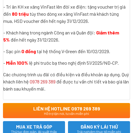
- Tri ân KH xe xăng VinFast lên đời xe điện: tặng voucher trị giá
đến
80 triệu
tùy theo dòng xe xăng VinFast mà khách từng
mua, HSD voucher đến hết ngày 31/12/2026.
- Khách hàng trong ngành Công an và Quân đội:
Giảm thêm
5%
đến hết ngày 31/12/2026.
- Sạc pin
0 đồng
tại hệ thống V-Green đến 10/02/2029.
-
Miễn 100%
lệ phí trước bạ theo nghị định 51/2025/NĐ-CP.
Các chương trình ưu đãi có điều kiện và điều khoản áp dụng. Quý
khách liên hệ
0978 269 389
để được tư vấn chi tiết và báo giá lăn
bánh sau khuyến mãi.
LIÊN HỆ HOTLINE 0978 269 389
Hỗ trợ tận nơi, tư vấn miễn phí
MUA XE TRẢ GÓP
ĐĂNG KÝ LÁI THỬ
Thủ tục đơn giản, lãi suất thấp
Trải nghiệm thực tế miễn phí