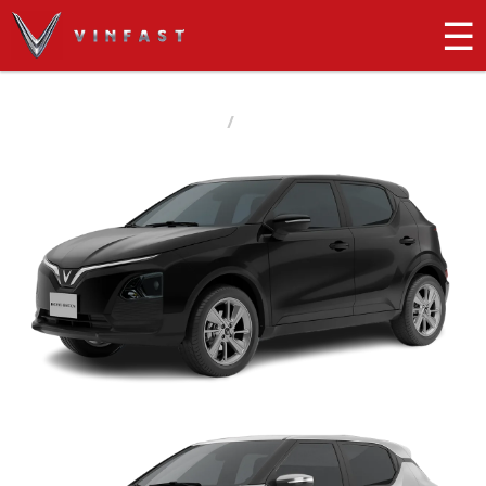
☰
Herio Green
Trang chủ
Ô Tô VinFast