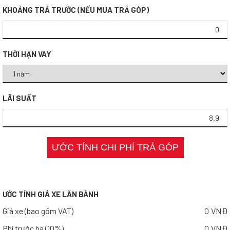
KHOẢNG TRẢ TRƯỚC (NẾU MUA TRẢ GÓP)
THỜI HẠN VAY
LÃI SUẤT
ƯỚC TÍNH CHI PHÍ TRẢ GÓP
ƯỚC TÍNH GIÁ XE LĂN BÁNH
Giá xe (bao gồm VAT)
0 VNĐ
Phí trước bạ (10%)
0 VNĐ