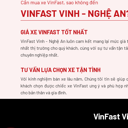
Cần mua xe VinFast, sao không đến
VINFAST VINH - NGHỆ AN
GIÁ XE VINFAST TỐT NHẤT
VinFast Vinh - Nghệ An luôn cam kết mang lại mức giá 
nhất thị trường cho quý khách, cùng với sự tư vấn tận t
chuyên nghiệp nhất.
TƯ VẤN LỰA CHỌN XE TẬN TÌNH
Với kinh nghiệm bán xe lâu năm, Chúng tôi tin sẽ giúp 
khách chọn được chiếc xe VinFast ưng ý và phù hợp n
cho bản thân và gia đình.
VinFast V