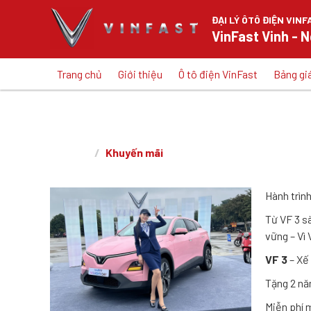
ĐẠI LÝ ÔTÔ ĐIỆN VINF
VinFast Vinh - 
Trang chủ
Giới thiệu
Ô tô điện VinFast
Bảng gi
ĐỒNG HÀNH CÙNG VINFA
Khuyến mãi
Trang chủ
Hành trìn
Từ VF 3 s
vững – Vì
VF 3
– Xế 
Tặng 2 nă
Miễn phí m