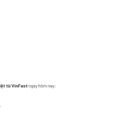
iệt từ VinFast
ngay hôm nay:
.