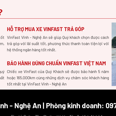
?
HỖ TRỢ MUA XE VINFAST TRẢ GÓP
tốt
VinFast Vinh - Nghệ An sẽ giúp Quý khách chọn được cách
âm,
trả góp với lãi suất tốt, phương thức thanh toán tiện lợi với
hệ thống ngân hàng tốt nhất.
BẢO HÀNH ĐÚNG CHUẨN VINFAST VIỆT NAM
quý
Chiếc xe VinFast của Quý Khách sẽ được bảo hành 5 năm
hất
hoặc 165.000km cùng những dịch vụ chăm sóc khách hàng
tốt nhất tại VinFast Vinh - Nghệ An
inh - Nghệ An | Phòng kinh doanh: 09