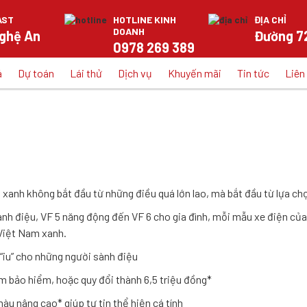
AST
HOTLINE KINH
ĐỊA CHỈ
DOANH
Nghệ An
Đường 72
0978 269 389
á
Dự toán
Lái thử
Dịch vụ
Khuyến mãi
Tin tức
Liên
ST KIẾN TẠO TƯƠNG LAI XAN
h xanh không bắt đầu từ những điều quá lớn lao, mà bắt đầu từ lựa c
ành điệu, VF 5 năng động đến VF 6 cho gia đình, mỗi mẫu xe điện củ
 Việt Nam xanh.
“iu” cho những người sành điệu
m bảo hiểm, hoặc quy đổi thành 6,5 triệu đồng*
àu nâng cao* giúp tự tin thể hiện cá tính