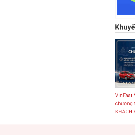
Khuyế
VinFast 
chương 
KHÁCH 