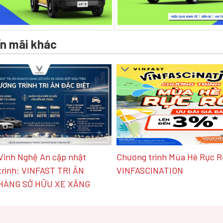
n mãi khác
Vinh Nghệ An cập nhật
Chương trình Mùa Hè Rực R
trình: VINFAST TRI ÂN
VINFASCINATION
HÀNG SỞ HỮU XE XĂNG