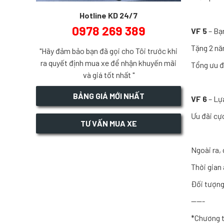
Hotline KD 24/7
0978 269 389
VF 5
– Bạ
Tặng 2 nă
"Hãy đảm bảo bạn đã gọi cho Tôi trước khi
ra quyết định mua xe để nhận khuyến mãi
Tổng ưu đ
và giá tốt nhất "
BẢNG GIÁ MỚI NHẤT
VF 6
– Lựa
Ưu đãi cự
TƯ VẤN MUA XE
Ngoài ra,
Thời gian
Đối tượng
-----​
*Chương t